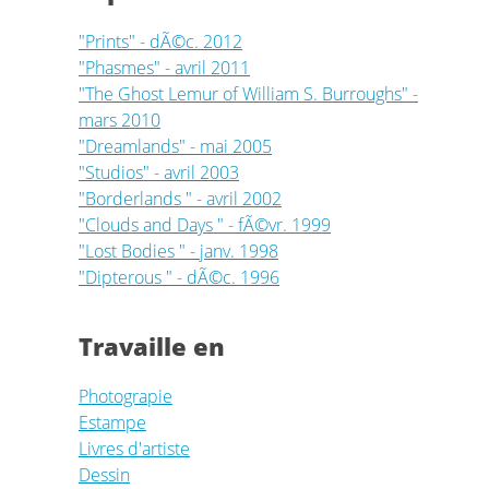
"Prints" - dÃ©c. 2012
"Phasmes" - avril 2011
"The Ghost Lemur of William S. Burroughs" -
mars 2010
"Dreamlands" - mai 2005
"Studios" - avril 2003
"Borderlands " - avril 2002
"Clouds and Days " - fÃ©vr. 1999
"Lost Bodies " - janv. 1998
"Dipterous " - dÃ©c. 1996
Travaille en
Photograpie
Estampe
Livres d'artiste
Dessin