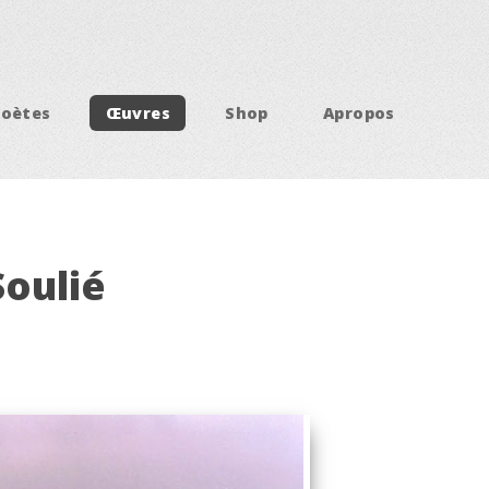
Poètes
Œuvres
Shop
Apropos
Soulié