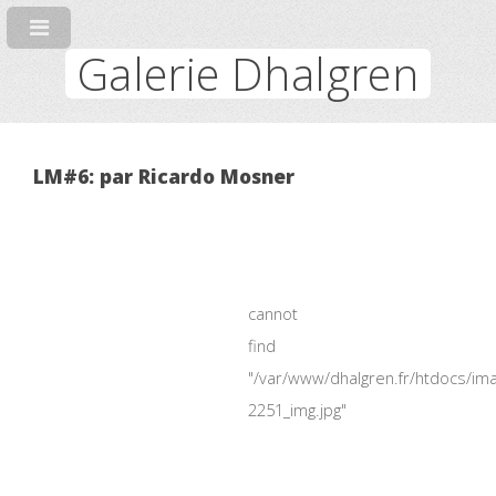
Galerie Dhalgren
LM#6: par Ricardo Mosner
cannot
find
"/var/www/dhalgren.fr/htdocs/im
2251_img.jpg"