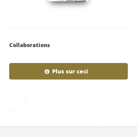
Collaborations
Plus sur ceci
..
..