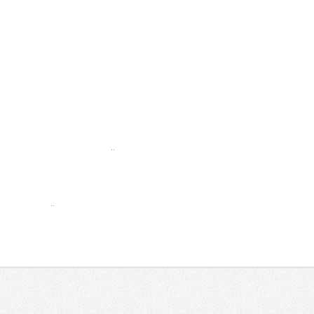
..
..