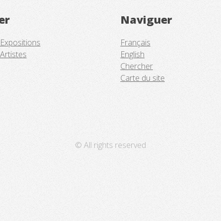
er
Naviguer
 Expositions
Français
Artistes
English
Chercher
Carte du site
© All rights reserved